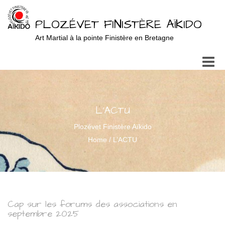
PLOZÉVET FINISTÈRE AÏKIDO
Art Martial à la pointe Finistère en Bretagne
Toggle
naviga
L'ACTU
Plozévet Finistère Aïkido
Home
/
L’ACTU
Cap sur les forums des associations en
septembre 2025